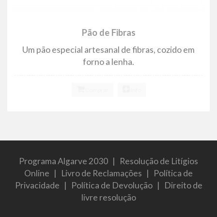
Pão de Fibras
Um pão especial artesanal de fibras, cozido em
forno a lenha.
Comprar
Info
Programa Algarve 2030
|
Resolução de Litígios
Online
|
Livro de Reclamações
|
Política de
Privacidade
|
Política de Devolução
|
Direito de
livre resolução